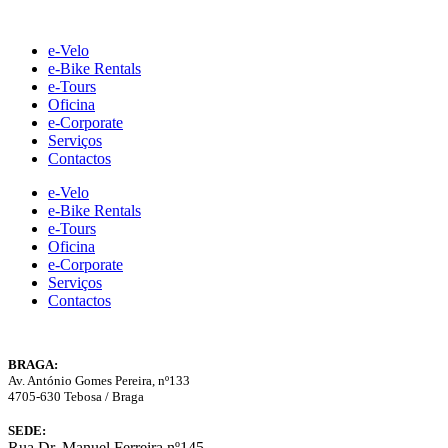
Skip
to
e-Velo
content
e-Bike Rentals
e-Tours
Oficina
e-Corporate
Serviços
Contactos
e-Velo
e-Bike Rentals
e-Tours
Oficina
e-Corporate
Serviços
Contactos
BRAGA:
Av. António Gomes Pereira, nº133
4705-630 Tebosa / Braga
SEDE:
Rua Dr. Manuel Ferreira nº145