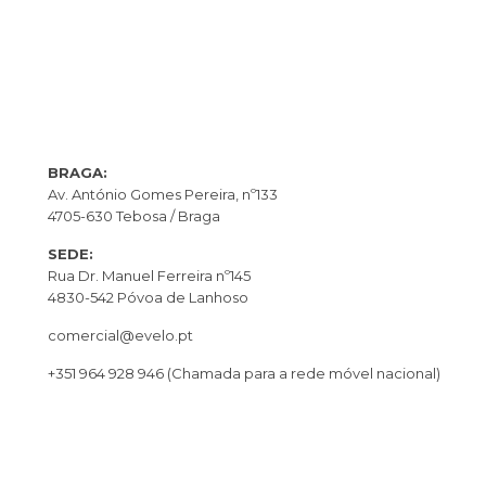
BRAGA:
Av. António Gomes Pereira, nº133
4705-630 Tebosa / Braga
SEDE:
Rua Dr. Manuel Ferreira nº145
4830-542 Póvoa de Lanhoso
comercial@evelo.pt
+351 964 928 946
(Chamada para a rede móvel nacional)