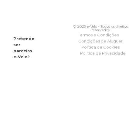
© 2025 e-Velo - Todos os direitos
reservados
Termos e Condições
Pretende
Condições de Aluguer
ser
Política de Cookies
parceiro
Política de Privacidade
e-Velo?