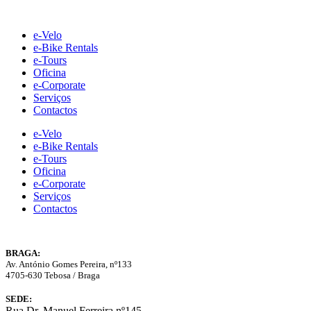
Skip
to
e-Velo
content
e-Bike Rentals
e-Tours
Oficina
e-Corporate
Serviços
Contactos
e-Velo
e-Bike Rentals
e-Tours
Oficina
e-Corporate
Serviços
Contactos
BRAGA:
Av. António Gomes Pereira, nº133
4705-630 Tebosa / Braga
SEDE:
Rua Dr. Manuel Ferreira nº145