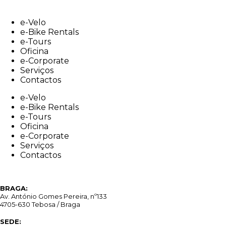
Skip
to
e-Velo
content
e-Bike Rentals
e-Tours
Oficina
e-Corporate
Serviços
Contactos
e-Velo
e-Bike Rentals
e-Tours
Oficina
e-Corporate
Serviços
Contactos
BRAGA:
Av. António Gomes Pereira, nº133
4705-630 Tebosa / Braga
SEDE: