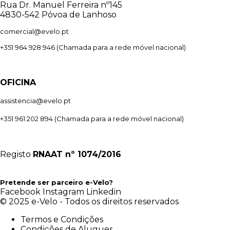
Rua Dr. Manuel Ferreira nº145
4830-542 Póvoa de Lanhoso
comercial@evelo.pt
+351 964 928 946
(Chamada para a rede móvel nacional)
OFICINA
assistencia@evelo.pt
+351 961 202 894
(Chamada para a rede móvel nacional)
Registo
RNAAT
nº 1074/2016
Pretende ser parceiro e-Velo?
Facebook
Instagram
Linkedin
© 2025 e-Velo - Todos os direitos reservados
Termos e Condições
Condições de Aluguer