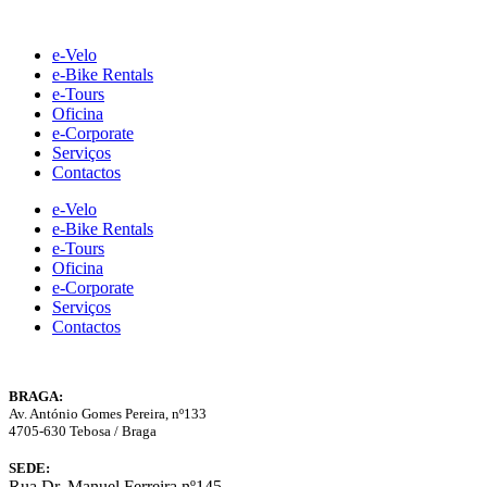
Skip
to
e-Velo
content
e-Bike Rentals
e-Tours
Oficina
e-Corporate
Serviços
Contactos
e-Velo
e-Bike Rentals
e-Tours
Oficina
e-Corporate
Serviços
Contactos
BRAGA:
Av. António Gomes Pereira, nº133
4705-630 Tebosa / Braga
SEDE:
Rua Dr. Manuel Ferreira nº145