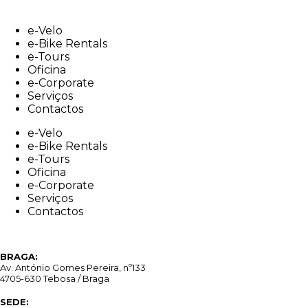
Skip
to
e-Velo
content
e-Bike Rentals
e-Tours
Oficina
e-Corporate
Serviços
Contactos
e-Velo
e-Bike Rentals
e-Tours
Oficina
e-Corporate
Serviços
Contactos
BRAGA:
Av. António Gomes Pereira, nº133
4705-630 Tebosa / Braga
SEDE: