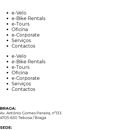
Skip
to
e-Velo
content
e-Bike Rentals
e-Tours
Oficina
e-Corporate
Serviços
Contactos
e-Velo
e-Bike Rentals
e-Tours
Oficina
e-Corporate
Serviços
Contactos
BRAGA:
Av. António Gomes Pereira, nº133
4705-630 Tebosa / Braga
SEDE: