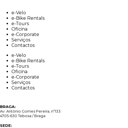
Skip
to
e-Velo
content
e-Bike Rentals
e-Tours
Oficina
e-Corporate
Serviços
Contactos
e-Velo
e-Bike Rentals
e-Tours
Oficina
e-Corporate
Serviços
Contactos
BRAGA:
Av. António Gomes Pereira, nº133
4705-630 Tebosa / Braga
SEDE: