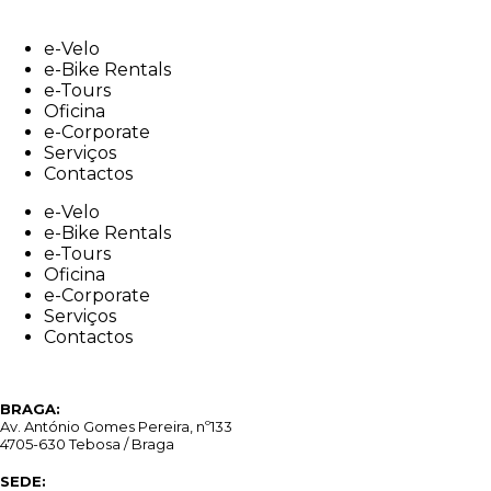
Skip
to
e-Velo
content
e-Bike Rentals
e-Tours
Oficina
e-Corporate
Serviços
Contactos
e-Velo
e-Bike Rentals
e-Tours
Oficina
e-Corporate
Serviços
Contactos
BRAGA:
Av. António Gomes Pereira, nº133
4705-630 Tebosa / Braga
SEDE: