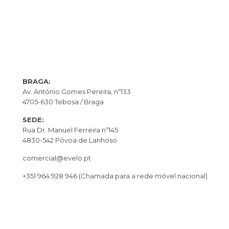
BRAGA:
Av. António Gomes Pereira, nº133
4705-630 Tebosa / Braga
SEDE:
Rua Dr. Manuel Ferreira nº145
4830-542 Póvoa de Lanhoso
comercial@evelo.pt
+351 964 928 946
(Chamada para a rede móvel nacional)