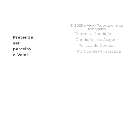
© 2025 e-Velo - Todos os direitos
reservados
Termos e Condições
Pretende
Condições de Aluguer
ser
Política de Cookies
parceiro
Política de Privacidade
e-Velo?