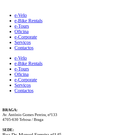
Skip
to
e-Velo
content
e-Bike Rentals
e-Tours
Oficina
e-Corporate
Serviços
Contactos
e-Velo
e-Bike Rentals
e-Tours
Oficina
e-Corporate
Serviços
Contactos
BRAGA:
Av. António Gomes Pereira, nº133
4705-630 Tebosa / Braga
SEDE:
Rua Dr. Manuel Ferreira nº145