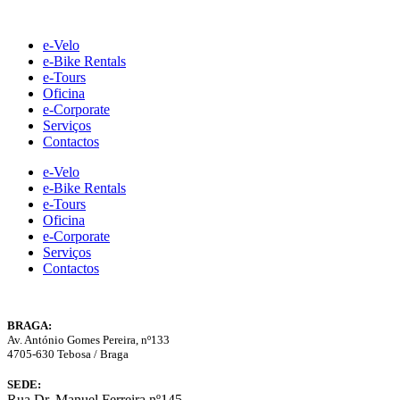
Skip
to
e-Velo
content
e-Bike Rentals
e-Tours
Oficina
e-Corporate
Serviços
Contactos
e-Velo
e-Bike Rentals
e-Tours
Oficina
e-Corporate
Serviços
Contactos
BRAGA:
Av. António Gomes Pereira, nº133
4705-630 Tebosa / Braga
SEDE:
Rua Dr. Manuel Ferreira nº145