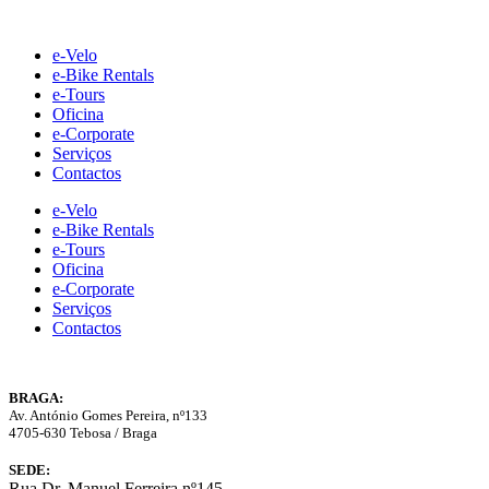
Skip
to
e-Velo
content
e-Bike Rentals
e-Tours
Oficina
e-Corporate
Serviços
Contactos
e-Velo
e-Bike Rentals
e-Tours
Oficina
e-Corporate
Serviços
Contactos
BRAGA:
Av. António Gomes Pereira, nº133
4705-630 Tebosa / Braga
SEDE:
Rua Dr. Manuel Ferreira nº145