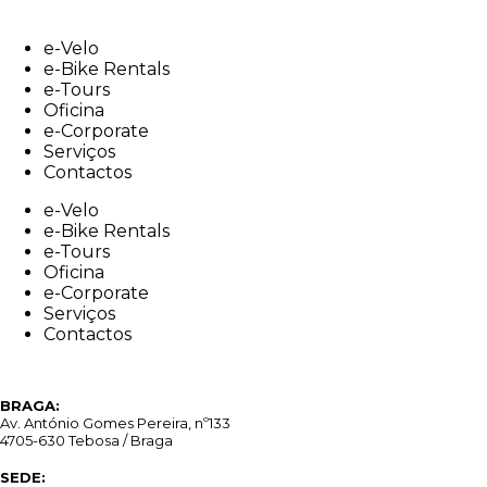
Skip
to
e-Velo
content
e-Bike Rentals
e-Tours
Oficina
e-Corporate
Serviços
Contactos
e-Velo
e-Bike Rentals
e-Tours
Oficina
e-Corporate
Serviços
Contactos
BRAGA:
Av. António Gomes Pereira, nº133
4705-630 Tebosa / Braga
SEDE: