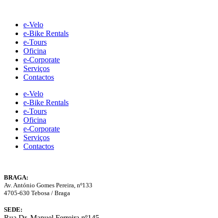
Skip
to
e-Velo
content
e-Bike Rentals
e-Tours
Oficina
e-Corporate
Serviços
Contactos
e-Velo
e-Bike Rentals
e-Tours
Oficina
e-Corporate
Serviços
Contactos
BRAGA:
Av. António Gomes Pereira, nº133
4705-630 Tebosa / Braga
SEDE:
Rua Dr. Manuel Ferreira nº145