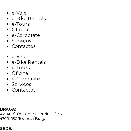
Skip
to
e-Velo
content
e-Bike Rentals
e-Tours
Oficina
e-Corporate
Serviços
Contactos
e-Velo
e-Bike Rentals
e-Tours
Oficina
e-Corporate
Serviços
Contactos
BRAGA:
Av. António Gomes Pereira, nº133
4705-630 Tebosa / Braga
SEDE: