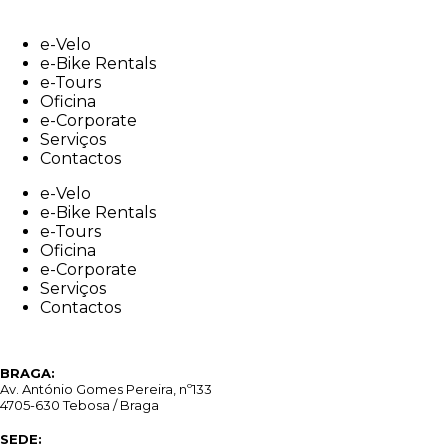
Skip
to
e-Velo
content
e-Bike Rentals
e-Tours
Oficina
e-Corporate
Serviços
Contactos
e-Velo
e-Bike Rentals
e-Tours
Oficina
e-Corporate
Serviços
Contactos
BRAGA:
Av. António Gomes Pereira, nº133
4705-630 Tebosa / Braga
SEDE: