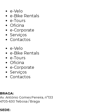
Skip
to
e-Velo
content
e-Bike Rentals
e-Tours
Oficina
e-Corporate
Serviços
Contactos
e-Velo
e-Bike Rentals
e-Tours
Oficina
e-Corporate
Serviços
Contactos
BRAGA:
Av. António Gomes Pereira, nº133
4705-630 Tebosa / Braga
SEDE: