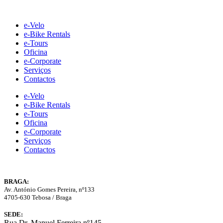
Skip
to
e-Velo
content
e-Bike Rentals
e-Tours
Oficina
e-Corporate
Serviços
Contactos
e-Velo
e-Bike Rentals
e-Tours
Oficina
e-Corporate
Serviços
Contactos
BRAGA:
Av. António Gomes Pereira, nº133
4705-630 Tebosa / Braga
SEDE:
Rua Dr. Manuel Ferreira nº145