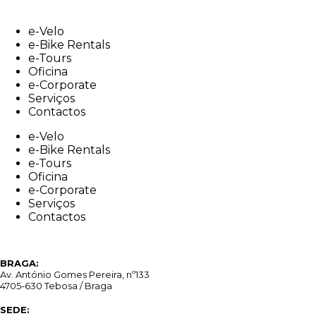
Skip
to
e-Velo
content
e-Bike Rentals
e-Tours
Oficina
e-Corporate
Serviços
Contactos
e-Velo
e-Bike Rentals
e-Tours
Oficina
e-Corporate
Serviços
Contactos
BRAGA:
Av. António Gomes Pereira, nº133
4705-630 Tebosa / Braga
SEDE: