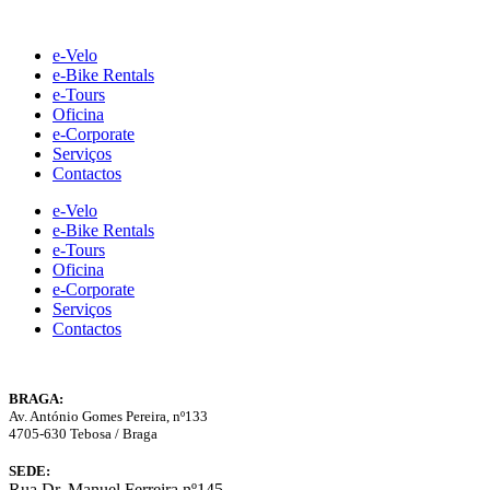
Skip
to
e-Velo
content
e-Bike Rentals
e-Tours
Oficina
e-Corporate
Serviços
Contactos
e-Velo
e-Bike Rentals
e-Tours
Oficina
e-Corporate
Serviços
Contactos
BRAGA:
Av. António Gomes Pereira, nº133
4705-630 Tebosa / Braga
SEDE:
Rua Dr. Manuel Ferreira nº145