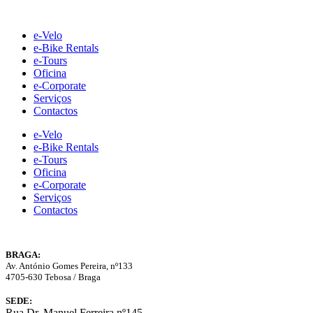
Skip
to
e-Velo
content
e-Bike Rentals
e-Tours
Oficina
e-Corporate
Serviços
Contactos
e-Velo
e-Bike Rentals
e-Tours
Oficina
e-Corporate
Serviços
Contactos
BRAGA:
Av. António Gomes Pereira, nº133
4705-630 Tebosa / Braga
SEDE:
Rua Dr. Manuel Ferreira nº145