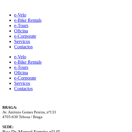
Skip
to
e-Velo
content
e-Bike Rentals
e-Tours
Oficina
e-Corporate
Serviços
Contactos
e-Velo
e-Bike Rentals
e-Tours
Oficina
e-Corporate
Serviços
Contactos
BRAGA:
Av. António Gomes Pereira, nº133
4705-630 Tebosa / Braga
SEDE:
Rua Dr. Manuel Ferreira nº145