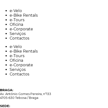
Skip
to
e-Velo
content
e-Bike Rentals
e-Tours
Oficina
e-Corporate
Serviços
Contactos
e-Velo
e-Bike Rentals
e-Tours
Oficina
e-Corporate
Serviços
Contactos
BRAGA:
Av. António Gomes Pereira, nº133
4705-630 Tebosa / Braga
SEDE: