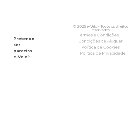
© 2025 e-Velo - Todos os direitos
reservados
Termos e Condições
Pretende
Condições de Aluguer
ser
Política de Cookies
parceiro
Política de Privacidade
e-Velo?