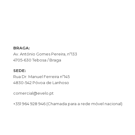
BRAGA:
Av. António Gomes Pereira, nº133
4705-630 Tebosa / Braga
SEDE:
Rua Dr. Manuel Ferreira nº145
4830-542 Póvoa de Lanhoso
comercial@evelo.pt
+351 964 928 946
(Chamada para a rede móvel nacional)