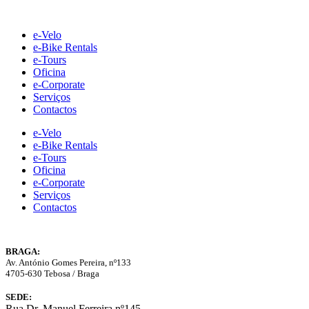
Skip
to
e-Velo
content
e-Bike Rentals
e-Tours
Oficina
e-Corporate
Serviços
Contactos
e-Velo
e-Bike Rentals
e-Tours
Oficina
e-Corporate
Serviços
Contactos
BRAGA:
Av. António Gomes Pereira, nº133
4705-630 Tebosa / Braga
SEDE:
Rua Dr. Manuel Ferreira nº145