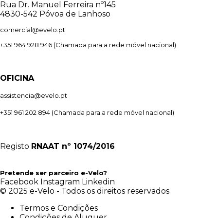
Rua Dr. Manuel Ferreira nº145
4830-542 Póvoa de Lanhoso
comercial@evelo.pt
+351 964 928 946
(Chamada para a rede móvel nacional)
OFICINA
assistencia@evelo.pt
+351 961 202 894
(Chamada para a rede móvel nacional)
Registo
RNAAT
nº 1074/2016
Pretende ser parceiro e-Velo?
Facebook
Instagram
Linkedin
© 2025 e-Velo - Todos os direitos reservados
Termos e Condições
Condições de Aluguer