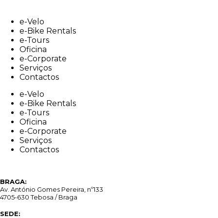
Skip
to
e-Velo
content
e-Bike Rentals
e-Tours
Oficina
e-Corporate
Serviços
Contactos
e-Velo
e-Bike Rentals
e-Tours
Oficina
e-Corporate
Serviços
Contactos
BRAGA:
Av. António Gomes Pereira, nº133
4705-630 Tebosa / Braga
SEDE: