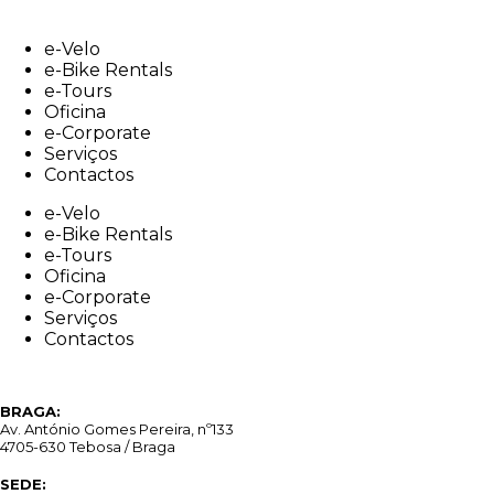
Skip
to
e-Velo
content
e-Bike Rentals
e-Tours
Oficina
e-Corporate
Serviços
Contactos
e-Velo
e-Bike Rentals
e-Tours
Oficina
e-Corporate
Serviços
Contactos
BRAGA:
Av. António Gomes Pereira, nº133
4705-630 Tebosa / Braga
SEDE: