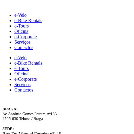
Skip
to
e-Velo
content
e-Bike Rentals
e-Tours
Oficina
e-Corporate
Serviços
Contactos
e-Velo
e-Bike Rentals
e-Tours
Oficina
e-Corporate
Serviços
Contactos
BRAGA:
Av. António Gomes Pereira, nº133
4705-630 Tebosa / Braga
SEDE:
Rua Dr. Manuel Ferreira nº145