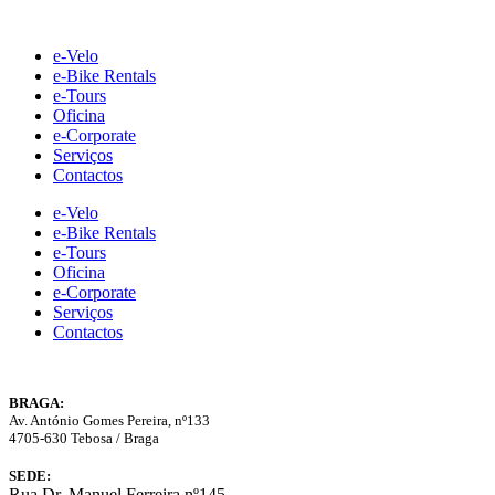
Skip
to
e-Velo
content
e-Bike Rentals
e-Tours
Oficina
e-Corporate
Serviços
Contactos
e-Velo
e-Bike Rentals
e-Tours
Oficina
e-Corporate
Serviços
Contactos
BRAGA:
Av. António Gomes Pereira, nº133
4705-630 Tebosa / Braga
SEDE:
Rua Dr. Manuel Ferreira nº145