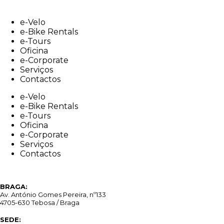
Skip
to
e-Velo
content
e-Bike Rentals
e-Tours
Oficina
e-Corporate
Serviços
Contactos
e-Velo
e-Bike Rentals
e-Tours
Oficina
e-Corporate
Serviços
Contactos
BRAGA:
Av. António Gomes Pereira, nº133
4705-630 Tebosa / Braga
SEDE: