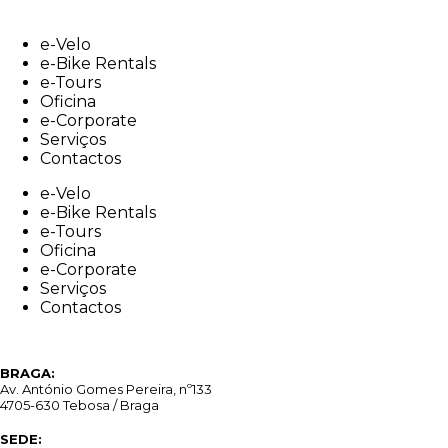
Skip
to
e-Velo
content
e-Bike Rentals
e-Tours
Oficina
e-Corporate
Serviços
Contactos
e-Velo
e-Bike Rentals
e-Tours
Oficina
e-Corporate
Serviços
Contactos
BRAGA:
Av. António Gomes Pereira, nº133
4705-630 Tebosa / Braga
SEDE: