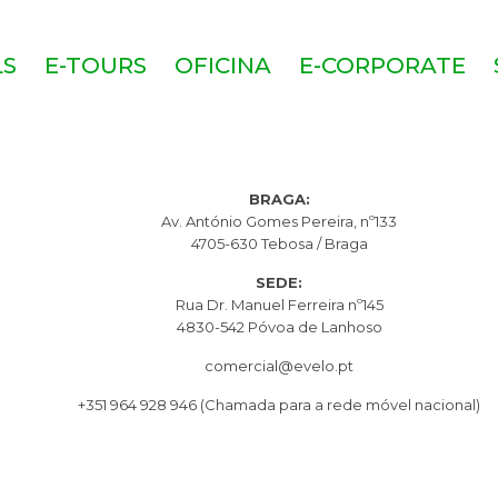
LS
E-TOURS
OFICINA
E-CORPORATE
BRAGA:
Av. António Gomes Pereira, nº133
4705-630 Tebosa / Braga
SEDE:
Rua Dr. Manuel Ferreira nº145
4830-542 Póvoa de Lanhoso
comercial@evelo.pt
+351 964 928 946
(Chamada para a rede móvel nacional)