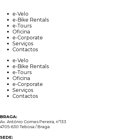
Skip
to
e-Velo
content
e-Bike Rentals
e-Tours
Oficina
e-Corporate
Serviços
Contactos
e-Velo
e-Bike Rentals
e-Tours
Oficina
e-Corporate
Serviços
Contactos
BRAGA:
Av. António Gomes Pereira, nº133
4705-630 Tebosa / Braga
SEDE: