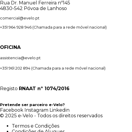
Rua Dr. Manuel Ferreira nº145
4830-542 Póvoa de Lanhoso
comercial@evelo.pt
+351 964 928 946
(Chamada para a rede móvel nacional)
OFICINA
assistencia@evelo.pt
+351 961 202 894
(Chamada para a rede móvel nacional)
Registo
RNAAT
nº 1074/2016
Pretende ser parceiro e-Velo?
Facebook
Instagram
Linkedin
© 2025 e-Velo - Todos os direitos reservados
Termos e Condições
Condições de Aluguer