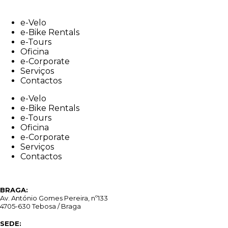
Skip
to
e-Velo
content
e-Bike Rentals
e-Tours
Oficina
e-Corporate
Serviços
Contactos
e-Velo
e-Bike Rentals
e-Tours
Oficina
e-Corporate
Serviços
Contactos
BRAGA:
Av. António Gomes Pereira, nº133
4705-630 Tebosa / Braga
SEDE: