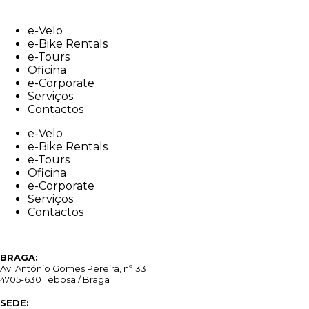
Skip
to
e-Velo
content
e-Bike Rentals
e-Tours
Oficina
e-Corporate
Serviços
Contactos
e-Velo
e-Bike Rentals
e-Tours
Oficina
e-Corporate
Serviços
Contactos
BRAGA:
Av. António Gomes Pereira, nº133
4705-630 Tebosa / Braga
SEDE: