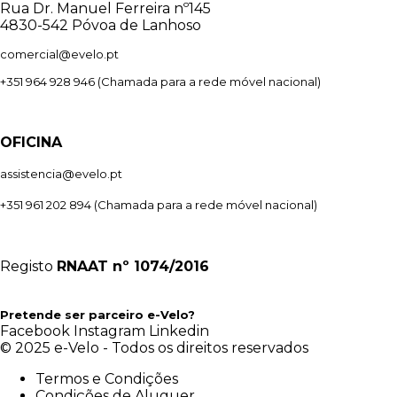
Rua Dr. Manuel Ferreira nº145
4830-542 Póvoa de Lanhoso
comercial@evelo.pt
+351 964 928 946
(Chamada para a rede móvel nacional)
OFICINA
assistencia@evelo.pt
+351 961 202 894
(Chamada para a rede móvel nacional)
Registo
RNAAT
nº 1074/2016
Pretende ser parceiro e-Velo?
Facebook
Instagram
Linkedin
© 2025 e-Velo - Todos os direitos reservados
Termos e Condições
Condições de Aluguer