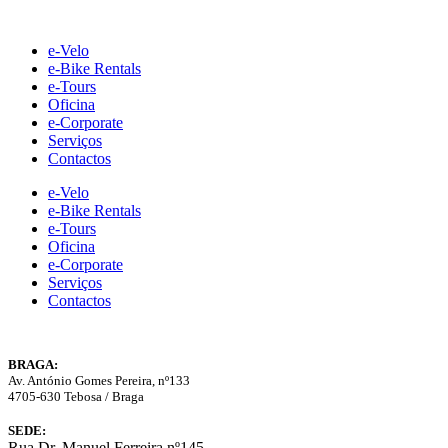
Skip
to
e-Velo
content
e-Bike Rentals
e-Tours
Oficina
e-Corporate
Serviços
Contactos
e-Velo
e-Bike Rentals
e-Tours
Oficina
e-Corporate
Serviços
Contactos
BRAGA:
Av. António Gomes Pereira, nº133
4705-630 Tebosa / Braga
SEDE:
Rua Dr. Manuel Ferreira nº145