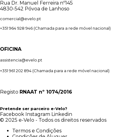
Rua Dr. Manuel Ferreira nº145
4830-542 Póvoa de Lanhoso
comercial@evelo.pt
+351 964 928 946
(Chamada para a rede móvel nacional)
OFICINA
assistencia@evelo.pt
+351 961 202 894
(Chamada para a rede móvel nacional)
Registo
RNAAT
nº 1074/2016
Pretende ser parceiro e-Velo?
Facebook
Instagram
Linkedin
© 2025 e-Velo - Todos os direitos reservados
Termos e Condições
Condições de Aluguer