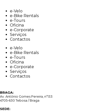
Skip
to
e-Velo
content
e-Bike Rentals
e-Tours
Oficina
e-Corporate
Serviços
Contactos
e-Velo
e-Bike Rentals
e-Tours
Oficina
e-Corporate
Serviços
Contactos
BRAGA:
Av. António Gomes Pereira, nº133
4705-630 Tebosa / Braga
SEDE: