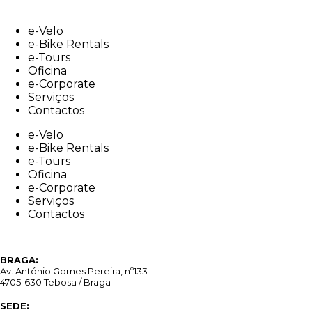
Skip
to
e-Velo
content
e-Bike Rentals
e-Tours
Oficina
e-Corporate
Serviços
Contactos
e-Velo
e-Bike Rentals
e-Tours
Oficina
e-Corporate
Serviços
Contactos
BRAGA:
Av. António Gomes Pereira, nº133
4705-630 Tebosa / Braga
SEDE: