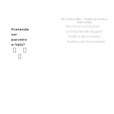
© 2025 e-Velo - Todos os direitos
reservados
Termos e Condições
Pretende
Condições de Aluguer
ser
Política de Cookies
parceiro
Política de Privacidade
e-Velo?