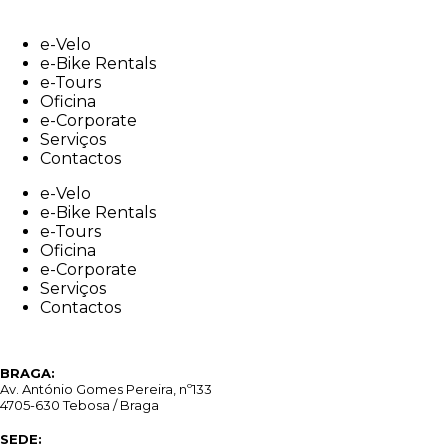
Skip
to
e-Velo
content
e-Bike Rentals
e-Tours
Oficina
e-Corporate
Serviços
Contactos
e-Velo
e-Bike Rentals
e-Tours
Oficina
e-Corporate
Serviços
Contactos
BRAGA:
Av. António Gomes Pereira, nº133
4705-630 Tebosa / Braga
SEDE: