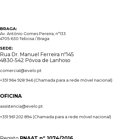
BRAGA:
Av. António Gomes Pereira, nº133
4705-630 Tebosa / Braga
SEDE:
Rua Dr. Manuel Ferreira nº145
4830-542 Póvoa de Lanhoso
comercial@evelo.pt
+351 964 928 946
(Chamada para a rede móvel nacional)
OFICINA
assistencia@evelo.pt
+351 961 202 894
(Chamada para a rede móvel nacional)
Registo
RNAAT
nº 1074/2016