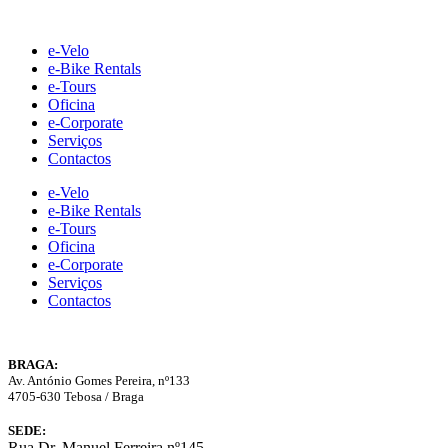
Skip
to
e-Velo
content
e-Bike Rentals
e-Tours
Oficina
e-Corporate
Serviços
Contactos
e-Velo
e-Bike Rentals
e-Tours
Oficina
e-Corporate
Serviços
Contactos
BRAGA:
Av. António Gomes Pereira, nº133
4705-630 Tebosa / Braga
SEDE:
Rua Dr. Manuel Ferreira nº145