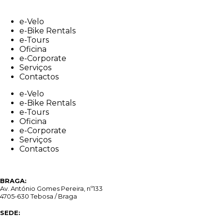
Skip
to
e-Velo
content
e-Bike Rentals
e-Tours
Oficina
e-Corporate
Serviços
Contactos
e-Velo
e-Bike Rentals
e-Tours
Oficina
e-Corporate
Serviços
Contactos
BRAGA:
Av. António Gomes Pereira, nº133
4705-630 Tebosa / Braga
SEDE: