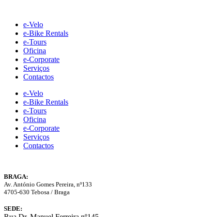
Skip
to
e-Velo
content
e-Bike Rentals
e-Tours
Oficina
e-Corporate
Serviços
Contactos
e-Velo
e-Bike Rentals
e-Tours
Oficina
e-Corporate
Serviços
Contactos
BRAGA:
Av. António Gomes Pereira, nº133
4705-630 Tebosa / Braga
SEDE:
Rua Dr. Manuel Ferreira nº145