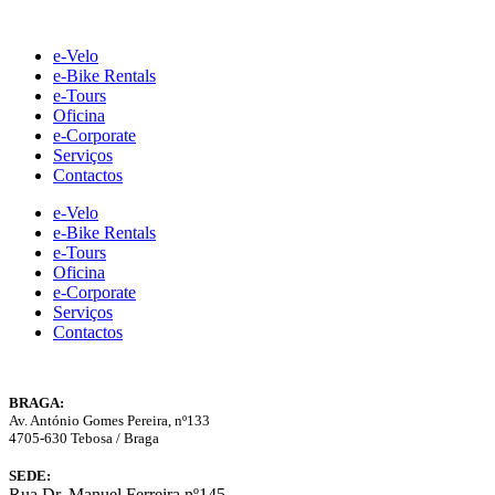
Skip
to
e-Velo
content
e-Bike Rentals
e-Tours
Oficina
e-Corporate
Serviços
Contactos
e-Velo
e-Bike Rentals
e-Tours
Oficina
e-Corporate
Serviços
Contactos
BRAGA:
Av. António Gomes Pereira, nº133
4705-630 Tebosa / Braga
SEDE:
Rua Dr. Manuel Ferreira nº145