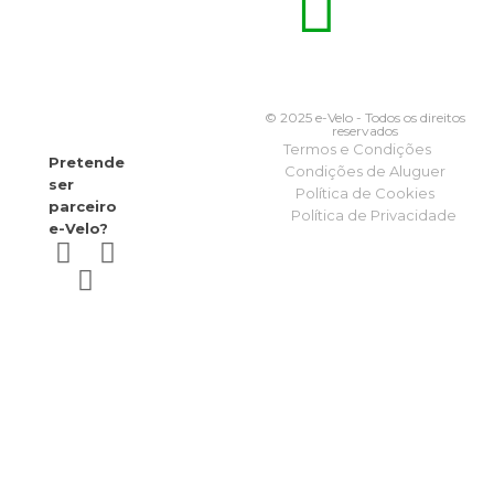
© 2025 e-Velo - Todos os direitos
reservados
Termos e Condições
Pretende
Condições de Aluguer
ser
Política de Cookies
parceiro
Política de Privacidade
e-Velo?