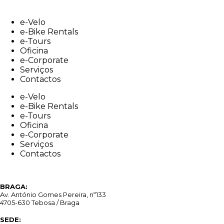
Skip
to
e-Velo
content
e-Bike Rentals
e-Tours
Oficina
e-Corporate
Serviços
Contactos
e-Velo
e-Bike Rentals
e-Tours
Oficina
e-Corporate
Serviços
Contactos
BRAGA:
Av. António Gomes Pereira, nº133
4705-630 Tebosa / Braga
SEDE: