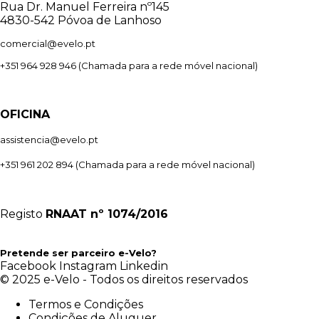
Rua Dr. Manuel Ferreira nº145
4830-542 Póvoa de Lanhoso
comercial@evelo.pt
+351 964 928 946
(Chamada para a rede móvel nacional)
OFICINA
assistencia@evelo.pt
+351 961 202 894
(Chamada para a rede móvel nacional)
Registo
RNAAT
nº 1074/2016
Pretende ser parceiro e-Velo?
Facebook
Instagram
Linkedin
© 2025 e-Velo - Todos os direitos reservados
Termos e Condições
Condições de Aluguer