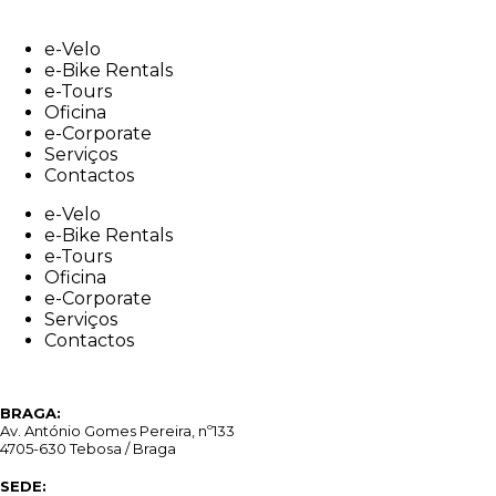
Skip
to
e-Velo
content
e-Bike Rentals
e-Tours
Oficina
e-Corporate
Serviços
Contactos
e-Velo
e-Bike Rentals
e-Tours
Oficina
e-Corporate
Serviços
Contactos
BRAGA:
Av. António Gomes Pereira, nº133
4705-630 Tebosa / Braga
SEDE: