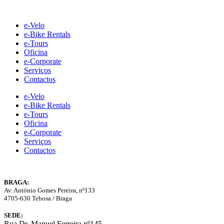
Skip
to
e-Velo
content
e-Bike Rentals
e-Tours
Oficina
e-Corporate
Serviços
Contactos
e-Velo
e-Bike Rentals
e-Tours
Oficina
e-Corporate
Serviços
Contactos
BRAGA:
Av. António Gomes Pereira, nº133
4705-630 Tebosa / Braga
SEDE:
Rua Dr. Manuel Ferreira nº145